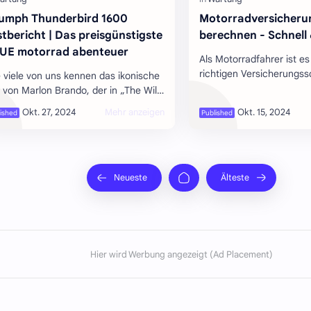
iumph Thunderbird 1600
Motorradversicheru
stbericht | Das preisgünstigste
berechnen - Schnell 
UE motorrad abenteuer
Als Motorradfahrer ist es
richtigen Versicherungss
 viele von uns kennen das ikonische
haben. Mit dieser Anlei
d von Marlon Brando, der in „The Wild
Ihre Motorradversicher
“ rittlings auf einem Triumph
Thunderbird von 1950 sitzt? Nun, da…