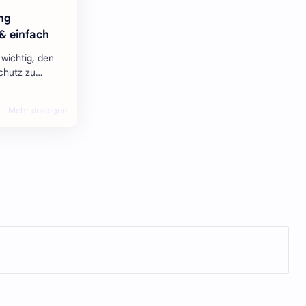
ng
& einfach
 wichtig, den
chutz zu
tung können Sie
ung in wen…