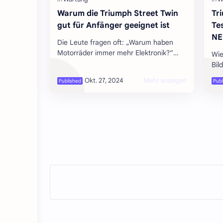
Warum die Triumph Street Twin
Tr
gut für Anfänger geeignet ist
Te
NE
Die Leute fragen oft: „Warum haben
Motorräder immer mehr Elektronik?“
Wie
Eigentlich ist das nicht die eigentliche
Bil
Frage. Sie sagen: „Warum haben
One
Motor…