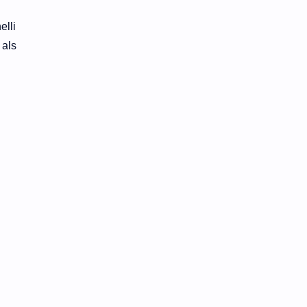
elli
 als