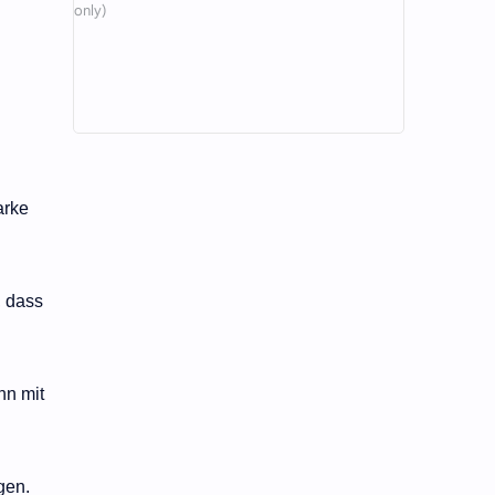
arke
, dass
nn mit
gen.