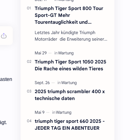
Triumph Tiger Sport 800 Tour
Sport-GT Mehr
Tourentauglichkeit und
Sportlichkeit
Letztes Jahr kündigte Triumph
Motorräder die Erweiterung seiner
Sport-GT-Reihe mit der Einführung
der Tiger Sport 800 an, die auf der
gleichnamige…
Triumph Tiger Sport 1050 2025
Die Rache eines wilden Tieres
iasten
2025 triumph scrambler 400 x
technische daten
triumph tiger sport 660 2025 -
ägt.
JEDER TAG EIN ABENTEUER